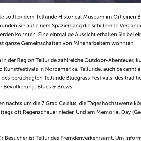
rte sollten dem Telluride Historical Museum im Ort einen 
kunden Sie auf einem Spaziergang die schillernde Vergange
erden konnten. Eine einmalige Aussicht erhalten Sie bei ei
inst ganze Gemeinschaften von Minenarbeitern wohnten.
 in der Region Telluride zahlreiche Outdoor-Abenteuer, k
 Kunstfestivals in Nordamerika. Telluride, auch bekannt a
des berüchtigten Telluride Bluegrass Festivals, des traditio
er Bevölkerung: Blues & Brews.
 nachts um die 7 Grad Celsius, die Tageshöchstwerte kö
ttags oft Regenschauer nieder. Und am Memorial Day (Ge
 für Besucher ist Tellurides Fremdenverkehrsamt. Um Inform