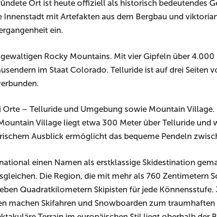
ndete Ort ist heute offiziell als historisch bedeutendes 
e Innenstadt mit Artefakten aus dem Bergbau und viktorian
ergangenheit ein.
 gewaltigen Rocky Mountains. Mit vier Gipfeln über 4.000 
usendern im Staat Colorado. Telluride ist auf drei Seit
 verbunden.
i Orte – Telluride und Umgebung sowie Mountain Village.
untain Village liegt etwa 300 Meter über Telluride und 
rischem Ausblick ermöglicht das bequeme Pendeln zwisch
ernational einen Namen als erstklassige Skidestination gem
gleichen. Die Region, die mit mehr als 760 Zentimetern S
 sieben Quadratkilometern Skipisten für jede Könnensstufe
ten machen Skifahren und Snowboarden zum traumhaften 
ktakuläre Terrain im europäischen Stil liegt oberhalb der