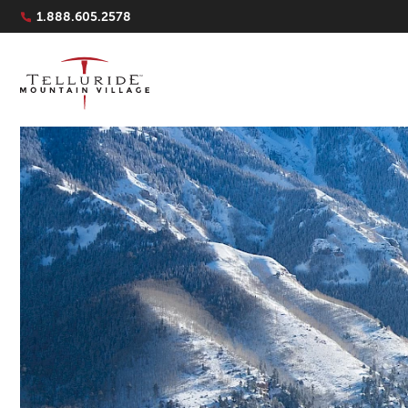
Navigation Quicklinks
1.888.605.2578