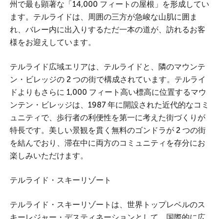
州で最も顕著な「14,000 フィートの屋根」を形成してい
ます。テルライドは、周囲の三方が急峻な山肌に囲ま
れ、バレー内に出入りするただ一本の道が、訪れるお客
様をお迎えしています。
テルライド広域エリアは、テルライドと、隣のマウンテ
ン・ビレッジの 2 つの街で構成されています。テルライ
ドよりもさらに 1,000 フィート高い標高に位置するマウ
ンテン・ビレッジは、1987 年に開設された近代的なコミ
ュニティで、歩行者の利便性を第一に考えた街づくりが
特長です。美しい景観を貫く無料のゴンドラが 2 つの街
を結んでおり、滞在中に両方のコミュニティを存分にお
楽しみいただけます。
テルライド・スキーリゾート
テルライド・スキーリゾートは、世界トップレベルのス
キーレジャー・デスティネーションとして、国際的に広