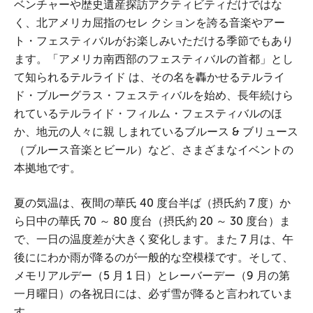
ベンチャーや歴史遺産探訪アクティビティだけではな
く、北アメリカ屈指のセレ クションを誇る音楽やアー
ト・フェスティバルがお楽しみいただける季節でもあり
ます。「アメリカ南西部のフェスティバルの首都」とし
て知られるテルライド は、その名を轟かせるテルライ
ド・ブルーグラス・フェスティバルを始め、長年続けら
れているテルライド・フィルム・フェスティバルのほ
か、地元の人々に親 しまれているブルース & ブリュース
（ブルース音楽とビール）など、さまざまなイベントの
本拠地です。
夏の気温は、夜間の華氏 40 度台半ば（摂氏約 7 度）か
ら日中の華氏 70 ～ 80 度台（摂氏約 20 ～ 30 度台）ま
で、一日の温度差が大きく変化します。また 7 月は、午
後ににわか雨が降るのが一般的な空模様です。そして、
メモリアルデー（5 月 1 日）とレーバーデー（9 月の第
一月曜日）の各祝日には、必ず雪が降ると言われていま
す。