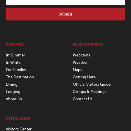
Submit
DISCOVER
PLAN YOUR VISIT
In Summer
Webcams
In Winter
Weather
For Families
Maps
The Destination
Getting Here
Dining
Official Visitors Guide
Lodging
Groups & Meetings
About Us
Contact Us
USEFUL LINKS
Visitors Center