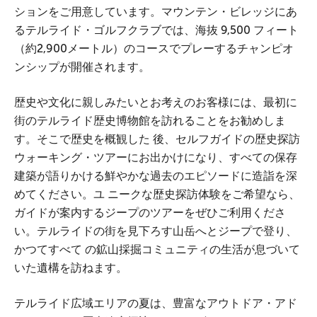
ションをご用意しています。マウンテン・ビレッジにあ
るテルライド・ゴルフクラブでは、海抜 9,500 フィート
（約2,900メートル）のコースでプレーするチャンピオ
ンシップが開催されます。
歴史や文化に親しみたいとお考えのお客様には、最初に
街のテルライド歴史博物館を訪れることをお勧めしま
す。そこで歴史を概観した 後、セルフガイドの歴史探訪
ウォーキング・ツアーにお出かけになり、すべての保存
建築が語りかける鮮やかな過去のエピソードに造詣を深
めてください。ユ ニークな歴史探訪体験をご希望なら、
ガイドが案内するジープのツアーをぜひご利用くださ
い。テルライドの街を見下ろす山岳へとジープで登り、
かつてすべて の鉱山採掘コミュニティの生活が息づいて
いた遺構を訪ねます。
テルライド広域エリアの夏は、豊富なアウトドア・アド