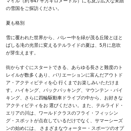
マイル（約 647 平方キロメートル）にも及ぶ広大な未踏
の雪国をご探訪ください。
夏も格別
雪に覆われた世界から、バレー中を緑が茂る丘陵とほと
ばしる滝の光景に変えるテルライドの夏は、5月に息吹
が芽生えます。
街からすぐにスタートできる、あらゆる長さと難度のト
レイルが数多くあり、バリエーションに富んだアウトド
ア・アクティビティを心 行くまでお楽しみいただけま
す。ハイキング、バックパッキング、マウンテン・バイ
キング、さらに四輪駆動車ドライブの中から、お好きな
アクティビティをお 選びください。また、テルライド・
エリアの川は、ワールドクラスのフライ・フィッシン
グ・スポットが点在しているだけでなく、サマーシーズ
ンの始めには、 さまざまなウォーター・スポーツのオプ