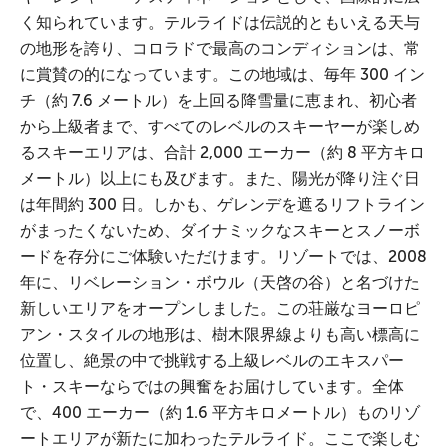
く知られています。テルライドは伝説的ともいえる天与
の地形を誇り、コロラドで最高のコンディションは、常
に賞賛の的になっています。この地域は、毎年 300 イン
チ（約 7.6 メートル）を上回る降雪量に恵まれ、初心者
から上級者まで、すべてのレベルのスキーヤーが楽しめ
るスキーエリアは、合計 2,000 エーカー（約 8 平方キロ
メートル）以上にも及びます。また、陽光が降り注ぐ日
は年間約 300 日。しかも、ゲレンデを遮るリフトライン
がまったくないため、ダイナミックなスキーとスノーボ
ードを存分にご体験いただけます。リゾートでは、2008
年に、リベレーション・ボウル（天啓の谷）と名づけた
新しいエリアをオープンしました。この荘厳なヨーロピ
アン・スタイルの地形は、樹木限界線よりも高い標高に
位置し、絶景の中で挑戦する上級レベルのエキスパー
ト・スキーならではの興奮をお届けしています。全体
で、400 エーカー（約 1.6 平方キロメートル）ものリゾ
ートエリアが新たに加わったテルライド。ここで楽しむ