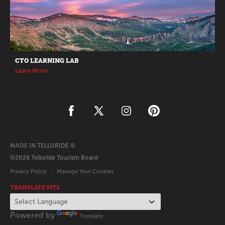
CTO LEARNING LAB
Learn More
MADE IN TELLURIDE ®
©2026 Telluride Tourism Board
Privacy Policy
Manage Your Cookies
TRANSLATE SITE
Powered by
Translate